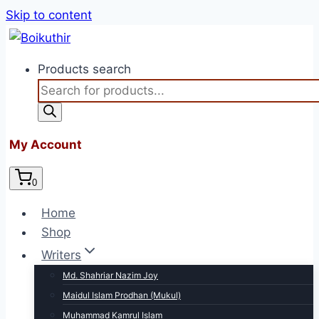
Skip to content
Products search
My Account
0
Home
Shop
Writers
Md. Shahriar Nazim Joy
Maidul Islam Prodhan (Mukul)
Muhammad Kamrul Islam