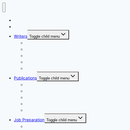
Home
Shop
Writers
Toggle child menu
Md. Shahriar Nazim Joy
Maidul Islam Prodhan (Mukul)
Muhammad Kamrul Islam
আরিফ আজাদ
গাজী মিজানুর রহমান
Publications
Toggle child menu
Synchronous Boi publication
বিদ্যাবাড়ি পাবলিকেশন্স
গার্ডিয়ান পাবলিকেশন্স
EduBD Publications
Authentic Publication
Job Preparation
Toggle child menu
NTRCA School & College