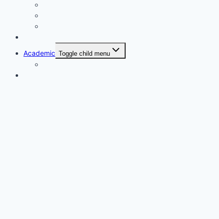
NTRCA College Level
Nibondon School
BCS
Non-Fiction
Academic
Toggle child menu
SSC level
ইসলামিক বই