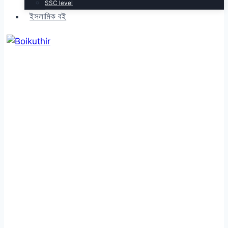
SSC level
ইসলামিক বই