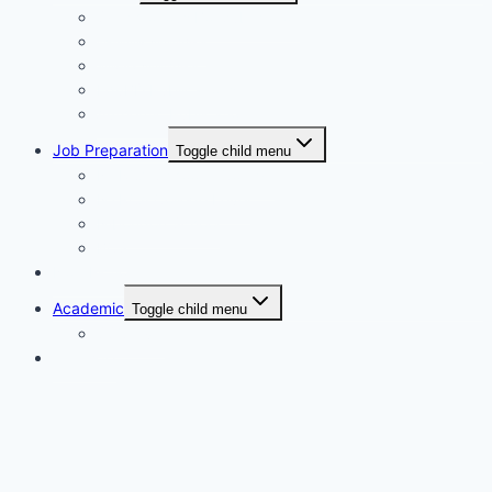
Synchronous Boi publication
বিদ্যাবাড়ি পাবলিকেশন্স
গার্ডিয়ান পাবলিকেশন্স
EduBD Publications
Authentic Publication
Job Preparation
Toggle child menu
NTRCA School & College
NTRCA College Level
Nibondon School
BCS
Non-Fiction
Academic
Toggle child menu
SSC level
ইসলামিক বই