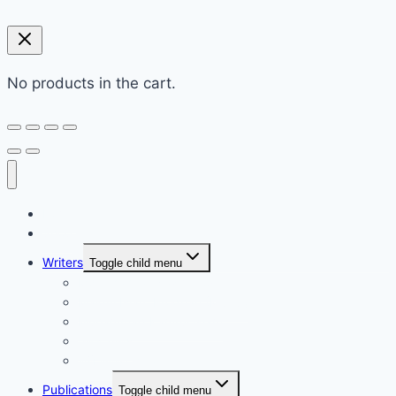
No products in the cart.
Home
Shop
Writers
Toggle child menu
Md. Shahriar Nazim Joy
Maidul Islam Prodhan (Mukul)
Muhammad Kamrul Islam
আরিফ আজাদ
গাজী মিজানুর রহমান
Publications
Toggle child menu