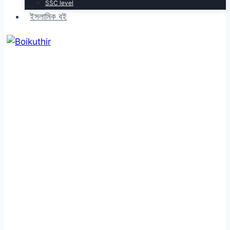
SSC level
ইসলামিক বই