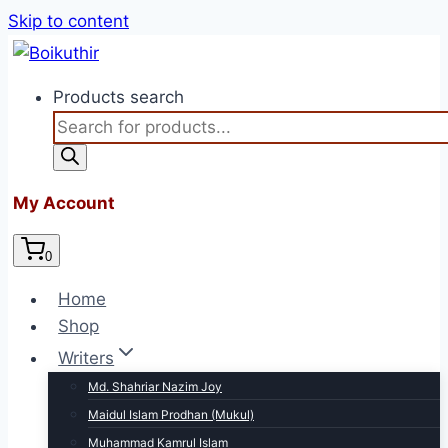
Skip to content
Products search
My Account
0
Home
Shop
Writers
Md. Shahriar Nazim Joy
Maidul Islam Prodhan (Mukul)
Muhammad Kamrul Islam