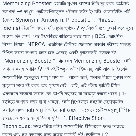
Memorizing Booster: ইংরেজি মুখস্থ অংশের ভীতি দূর করার আল্টিমেট
সমাধান! 🗝️ বন্ধুরা, প্রতিযোগিতামূলক পরীক্ষার কঠিন ইংরেজি মেমোরাইজিং পার্ট
(যেমন: Synonym, Antonym, Preposition, Phrase,
Idioms) নিয়ে কি এখনো দুশ্চিন্তায় ভুগছেন? প্রচলিত নিয়মে মুখস্থ করে ভুলে
যাওয়ার দিন শেষ! এবার ইংরেজিতে বাজিমাত করার পালা। BCS, প্রাথমিক
শিক্ষক নিয়োগ, NTRCA, এডমিশন টেস্টসহ যেকোনো চাকরির পরীক্ষায় সাফল্য
নিশ্চিত করতে আপনার জন্য চলে এসেছে একটি যুগান্তকারী সহায়ক বই—
"Memorizing Booster"! 🔥 কেন Memorizing Booster বইটি
আপনার জন্য অপরিহার্য? এই বইটি শুধু একটি গাইড নয়, এটি আপনার ইংরেজি
মেমোরাইজিং প্রস্তুতির সম্পূর্ণ সমাধান। আমরা জানি, গদবাধা নিয়মে মুখস্থ করে
মূল্যবান সময় নষ্ট করার আর সুযোগ নেই। তাই, এই বইয়ে প্রতিটি টপিক
এমনভাবে সাজানো হয়েছে যেন আপনি সহজেই তা আয়ত্ত করতে পারেন। ✨
বইটিতে আপনার জন্য যা যা থাকছে: বইটি বিশেষভাবে ইংরেজি মেমোরাইজিং
অংশকে সহজ করার জন্য ডিজাইন করা হয়েছে। এতে যে ১১টি গুরুত্বপূর্ণ টপিক
রয়েছে, সেগুলোর জন্য বিশেষ সুবিধা: 1. Effective Short
Techniques: সময় বাঁচিয়ে কঠিন মেমোরাইজিং টপিকগুলো দ্রুত আয়ত্ত
করতে এবং ভুল কমানোর জন্য রয়েছে কার্যকরী শর্ট টেকনিকস। 2.